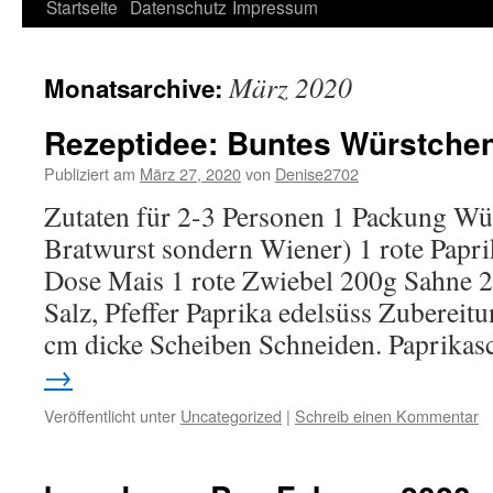
Springe
Startseite
Datenschutz
Impressum
zum
März 2020
Monatsarchive:
Inhalt
Rezeptidee: Buntes Würstche
Publiziert am
März 27, 2020
von
Denise2702
Zutaten für 2-3 Personen 1 Packung Wü
Bratwurst sondern Wiener) 1 rote Papri
Dose Mais 1 rote Zwiebel 200g Sahne
Salz, Pfeffer Paprika edelsüss Zubereit
cm dicke Scheiben Schneiden. Paprika
→
Veröffentlicht unter
Uncategorized
|
Schreib einen Kommentar