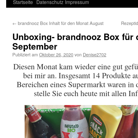
Springe
Startseite
Datenschutz
Impressum
zum
←
brandnooz Box Inhalt für den Monat August
Rezepti
Inhalt
Unboxing- brandnooz Box für
September
Publiziert am
Oktober 26, 2020
von
Denise2702
Diesen Monat kam wieder eine gut gefü
bei mir an. Insgesamt 14 Produkte a
Bereichen eines Supermarkt waren in d
stelle Sie euch heute mit allen I