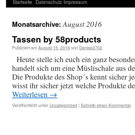
Springe
Startseite
Datenschutz
Impressum
zum
August 2016
Monatsarchive:
Inhalt
Tassen by 58products
Publiziert am
August 15, 2016
von
Denise2702
Heute stelle ich euch ein ganz besonde
handelt sich um eine Müslischale aus 
Die Produkte des Shop´s kennt sicher jed
wisst ihr sicher jetzt welche Produkte 
Weiterlesen
→
Veröffentlicht unter
Uncategorized
|
Schreib einen Kommentar