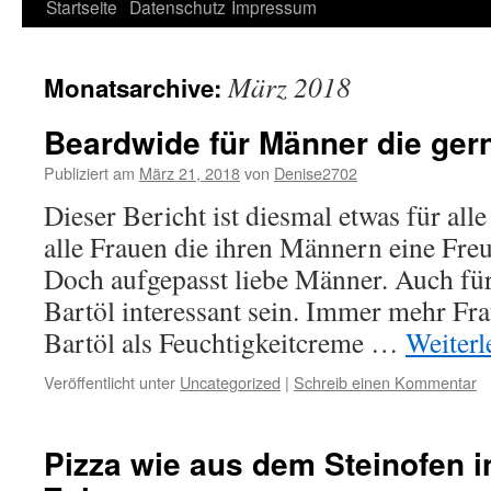
Springe
Startseite
Datenschutz
Impressum
zum
März 2018
Monatsarchive:
Inhalt
Beardwide für Männer die gern
Publiziert am
März 21, 2018
von
Denise2702
Dieser Bericht ist diesmal etwas für al
alle Frauen die ihren Männern eine Fre
Doch aufgepasst liebe Männer. Auch fü
Bartöl interessant sein. Immer mehr Fr
Bartöl als Feuchtigkeitcreme …
Weiter
Veröffentlicht unter
Uncategorized
|
Schreib einen Kommentar
Pizza wie aus dem Steinofen 