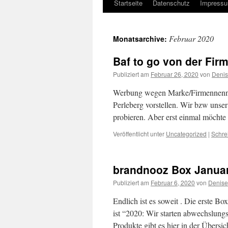
Startseite
Datenschutz
Impress
Springe
zum
Februar 2020
Monatsarchive:
Inhalt
Baf to go von der Firm
Publiziert am
Februar 26, 2020
von
Deni
Werbung wegen Marke/Firmennennun
Perleberg vorstellen. Wir bzw unse
probieren. Aber erst einmal möchte
Veröffentlicht unter
Uncategorized
|
Schre
brandnooz Box Janua
Publiziert am
Februar 6, 2020
von
Denis
Endlich ist es soweit . Die erste B
ist “2020: Wir starten abwechslungs
Produkte gibt es hier in der Übersi