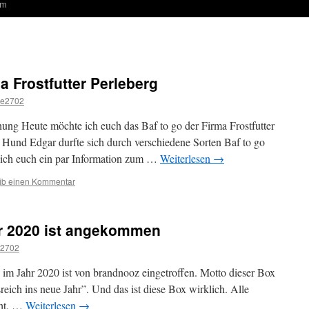
um
a Frostfutter Perleberg
se2702
g Heute möchte ich euch das Baf to go der Firma Frostfutter
r Hund Edgar durfte sich durch verschiedene Sorten Baf to go
 ich euch ein par Information zum …
Weiterlesen
→
ib einen Kommentar
r 2020 ist angekommen
e2702
ox im Jahr 2020 ist von brandnooz eingetroffen. Motto dieser Box
reich ins neue Jahr”. Und das ist diese Box wirklich. Alle
cht. …
Weiterlesen
→