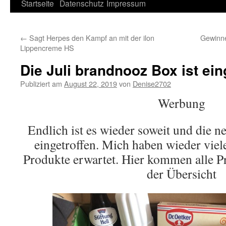
Springe
Startseite
Datenschutz
Impressum
zum
←
Sagt Herpes den Kampf an mit der ilon
Gewinne
Inhalt
Lippencreme HS
Die Juli brandnooz Box ist ein
Publiziert am
August 22, 2019
von
Denise2702
Werbung
Endlich ist es wieder soweit und die n
eingetroffen. Mich haben wieder viel
Produkte erwartet. Hier kommen alle P
der Übersicht