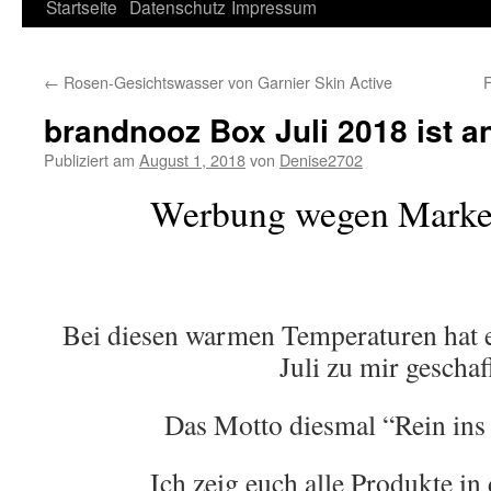
Springe
Startseite
Datenschutz
Impressum
zum
←
Rosen-Gesichtswasser von Garnier Skin Active
Inhalt
brandnooz Box Juli 2018 ist
Publiziert am
August 1, 2018
von
Denise2702
Werbung wegen Mark
Bei diesen warmen Temperaturen hat 
Juli zu mir geschaff
Das Motto diesmal “Rein in
Ich zeig euch alle Produkte in