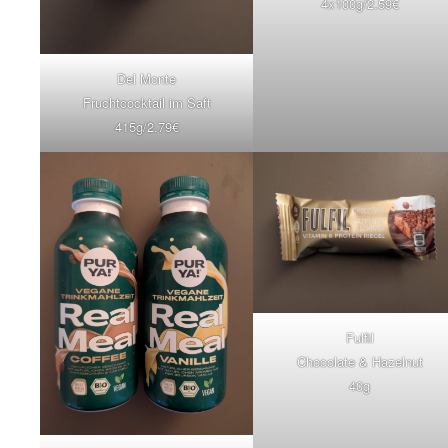
4x100g/2.59€
Del Monte
Fruchtcocktail im Saft
415g/2.79€
Fulfil
Chocolate & Hazelnut
40g