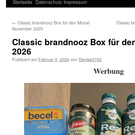
Springe
Startseite
Datenschutz
Impressum
zum
←
Classic brandnooz Box für den Monat
Classic b
Inhalt
November 2025
Classic brandnooz Box für de
2026
Publiziert am
Februar 9, 2026
von
Denise2702
Werbung