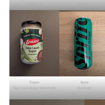
95g/1.99€
6g/ 0.49€
Erasco
Sprite
Käse Lauch Suppe 350ml/2.99€
Zero Sugar
330ml/0.99€ zzgl.0.25€ Pfand