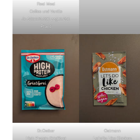
Real Meal
Coffee und Vanille
Je 500ml/3.99€ zzgl.0.25€
Pfand
Dr.Oetker
Ostmann
High Protein Grießbrei
Let’sDo Like Chicken