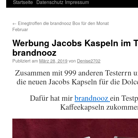
Springe
Startseite
Datenschutz
Impressum
zum
←
Einegtroffen die brandnooz Box für den Monat
Inhalt
Februar
Werbung Jacobs Kaspeln im T
brandnooz
Publiziert am
März 28, 2019
von
Denise2702
Zusammen mit 999 anderen Testerrn un
die neuen Jacobs Kapseln für die Dolc
Dafür hat mir
brandnooz
ein Test
Kaffeekapseln zukommen