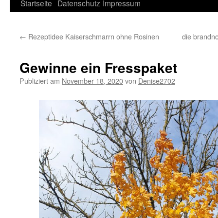
Springe
Startseite
Datenschutz
Impressum
zum
←
Rezeptidee Kaiserschmarrn ohne Rosinen
die brandno
Inhalt
Gewinne ein Fresspaket
Publiziert am
November 18, 2020
von
Denise2702